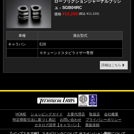
ローフリクションジャーナルブッシ
ュ - SGB04RC
¥10,200
価格
(税込 ¥11,220)
車種
適合型式
キャラバン
E26
※チューンドスタビライザー専用
詳細はこちら
HOME
ショッピングガイド
主要代理店
取扱店
会社概要
特定商取引法に基づく表記
お問い合わせ
プライバシーポリシー
カタログ請求【キャラバン】
業販依頼
【バンプステア編】
スタビリンクについて
サスペンション剛性について