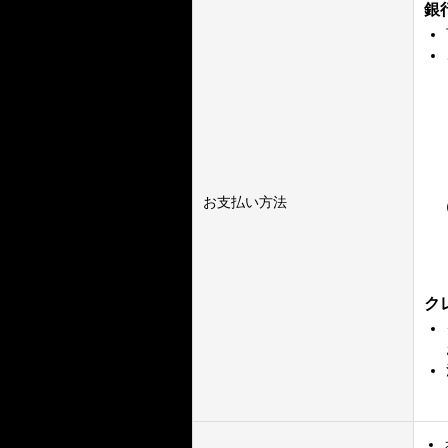
銀
銀
店
預
口
口
お支払い方法
（
※
ク