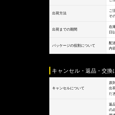
ご
出荷方法
そ
在
出荷までの期間
日
配
パッケージの役割について
内
キャンセル・返品・交換
原
キャンセルについて
出
だ
返
の