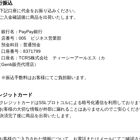
行振込
下記口座に代金をお振り込みください。
ご入金確認後に商品を出荷いたします。
行名：PayPay銀行
番号：005 ビジネス営業部
金科目：普通預金
座番号：8371799
座名：TCRS株式会社 ティーシーアールエス（カ
Genb販売代理店）
振込手数料はお客様にてご負担願います。
レジットカード
クレジットカードはSSLプロトコルによる暗号化通信を利用しておりま
お客様の大切な情報が外部に漏れることはありませんのでご安心くださ
決済完了後に商品を出荷いたします。
お客様のご入力された情報について、お電話またはメールにてご確認さ