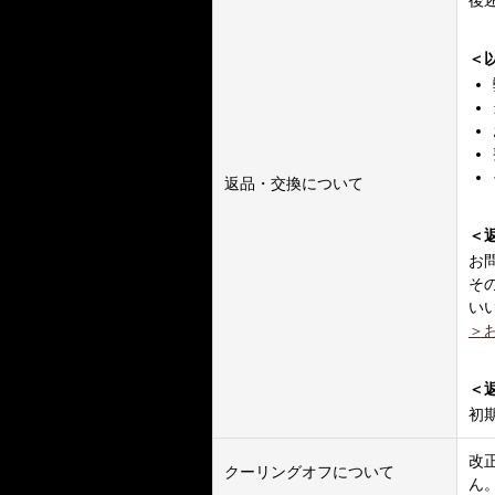
後
＜
返品・交換について
＜
お
そ
い
＞
＜
初
改
クーリングオフについて
ん