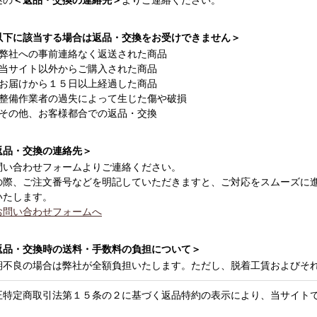
述の
＜返品・交換の連絡先＞
よりご連絡ください。
以下に該当する場合は返品・交換をお受けできません＞
弊社への事前連絡なく返送された商品
当サイト以外からご購入された商品
お届けから１５日以上経過した商品
整備作業者の過失によって生じた傷や破損
その他、お客様都合での返品・交換
返品・交換の連絡先＞
問い合わせフォームよりご連絡ください。
の際、ご注文番号などを明記していただきますと、ご対応をスムーズに
いたします。
お問い合わせフォームへ
返品・交換時の送料・手数料の負担について＞
期不良の場合は弊社が全額負担いたします。ただし、脱着工賃およびそ
正特定商取引法第１５条の２に基づく返品特約の表示により、当サイト
。