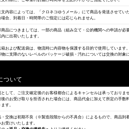
注文内容によっては、「クロネコゆうメール」にて商品を発送させてい
の場合、到着日・時間帯のご指定には応じられません。
庫商品につきましては、一部の商品（組み立て・公的機関への申請が必要
以内に出荷いたします。
送箱および配送袋は、物流時に内容物を保護する目的で使用しています
容物に支障のないレベルのパッケージ破損・汚れについては交換の対象
について
則として、ご注文確定後のお客様都合によるキャンセルは承っておりま
荷後のお受け取りを拒否された場合には、商品代金に加えて所定の手数
きます。
品・交換は初期不良（※製造段階からの不具合）によるもので、商品到
みお受けいたします。