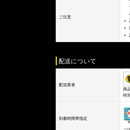
ご注意
配送について
配送業者
商
特
到着時間帯指定
ご