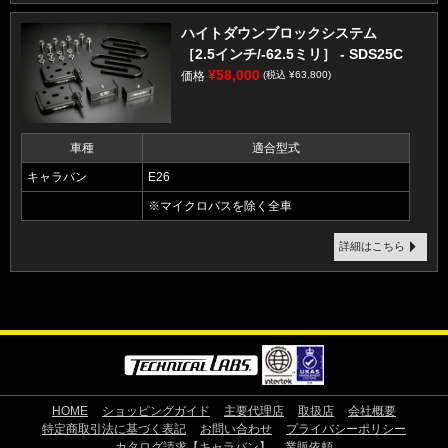
ハイトダウンブロックシステム
［2.5インチ/-62.5ミリ］ - SDS25C
¥58,000
価格
(税込 ¥63,800)
車種
適合型式
キャラバン
E26
※マイクロバスを除く全車
詳細はこちら
HOME
ショッピングガイド
主要代理店
取扱店
会社概要
特定商取引法に基づく表記
お問い合わせ
プライバシーポリシー
カタログ請求【キャラバン】
業販依頼