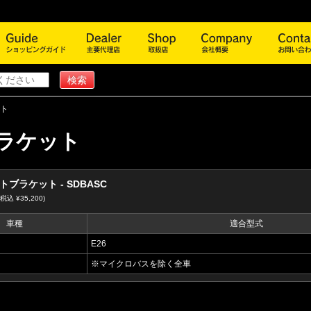
商品一覧
ショッピングガイド
主要代理店
取扱店
会社概
ト
ラケット
ブラケット - SDBASC
(税込 ¥35,200)
車種
適合型式
E26
※マイクロバスを除く全車