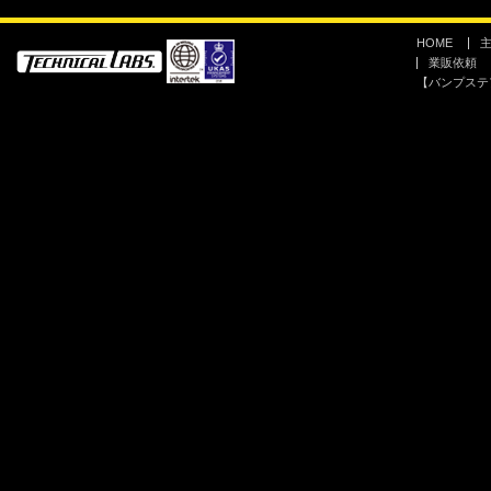
HOME
業販依頼
【バンプステ