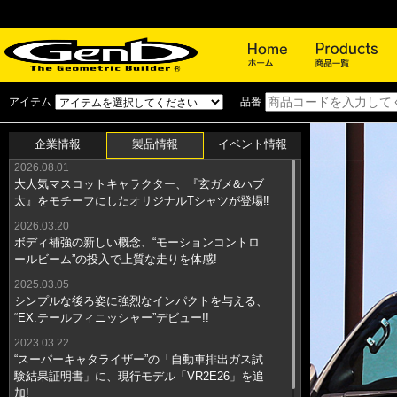
ホーム
アイテム
品番
企業情報
製品情報
イベント情報
2026.08.01
2026.07.30
2026.07.17
大人気マスコットキャラクター、『玄ガメ&ハブ
2026年8月22日（土）～23日（日）スーパーオー
夏季休業についてのお知らせ。 ★８月８日
太』をモチーフにしたオリジナルTシャツが登場‼︎
トバックスかしわ沼南「Genb FAIR」に出展い
（土） 〜 ８月１６日（日）★
たします。
2026.03.20
2026.04.03
ボディ補強の新しい概念、“モーションコントロ
ＧＷ期間中の休業についてのお知らせ。 ★４月
2026.06.16
ールビーム”の投入で上質な走りを体感!
2026年7月10日（金）～12日（日）スーパーオー
２９日（水）～ ５月６日（水）★
トバックスサンシャイン神戸店（ＳＡＣ）Genb
2025.03.05
2026.02.27
イベントに参加いたします！
シンプルな後ろ姿に強烈なインパクトを与える、
価格改定のお知らせ。
“EX.テールフィニッシャー”デビュー!!
2026.06.10
2025.11.27
2026年7月4日（土）5日（日）スーパーオートバ
年末年始の休業についてのお知らせ。 ★１２月
2023.03.22
ックス・ルート22北ナゴヤ「Genbフェア」に出
“スーパーキャタライザー”の「自動車排出ガス試
２７日（土） 〜 １月４日（日）★
展いたします！
験結果証明書」に、現行モデル「VR2E26」を追
2025.07.16
加!
2025.11.07