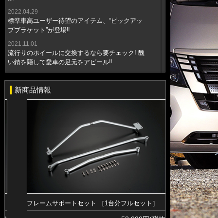
夏季休業についてのお知らせ。 ★８月９日
2025年11月16日（日）BodyLine 主催！！ 【キャ
（土） 〜 ８月１７日（日）★
2022.04.29
ラバン全国オフ会inメッセ三木】に出展いたしま
標準車高ユーザー待望のアイテム、“ピックアッ
す！
2025.04.02
プブラケット”が登場‼︎
ＧＷ期間中の休業についてのお知らせ。 ★５月
2025.10.10
２日（金）～ ５月７日（水）★
2021.11.01
2025年11月8日（土）9日（日）スーパーオート
流行りのホイールに交換するなら要チェック! 醜
バックス外環四条畷にて開催される「Genbフェ
2023.09.08
い錆を隠して愛車の足元をアピール‼︎
総代理店契約締結に関するお知らせ。
ア」に出展いたします！
2021.10.24
2021.09.26
2025.09.24
内装アイテム専用ブランド『LuxSport』から“プ
自動車関連事業者向け「業販見積依頼書」ダウン
新商品情報
2025年10月4日（土）5日（日）オートバックス
レミアムシートカバー”がデビュー!!
ロードページ開設!
桶川店にて開催される「Genbフェア」に出展い
2019.02.01
たします！
画期的ツール誕生! ハイトダウンシリーズに“イー
2025.07.01
ジーセットアップツール”を付属‼︎
2025年8月23日（土）24日（日）スーパーオート
2018.12.02
バックスかしわ沼南 にて開催される「Genbイベ
“アクスルパワーブレース”現る‼︎ 剛性アップがも
ント」に出展いたします！
たらす衝撃のロール削減効果を体感せよ!
2025.06.16
2018.12.01
2025年7月26日（土）27日（日）スーパーオート
キャラバン用“O.H.レベリングアジャスター”がリ
バックス姫路 にて開催される「姫路祭り」に出
ニューアル! MC前後どちらにも対応可能‼︎
展いたします！
フレームサポートセット ［1台分フルセット］
ピックアップ
2025.05.19
2025年6月21日（土）22日（日）スーパーオート