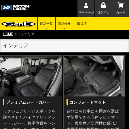
マイページ
ログイン
カート
商品一覧
商品検索
取扱店
HOME
インテリア
インテリア
プレミアムシートカバー
コンフォートマット
ラグジュアリーとスポーツを
遊びにも仕事にも用途を選ば
融合させたハイクオリティシ
ず使用できる立体フロアマッ
ートカバー。着座位置をセン
ト。撥水性と防汚性に優れた