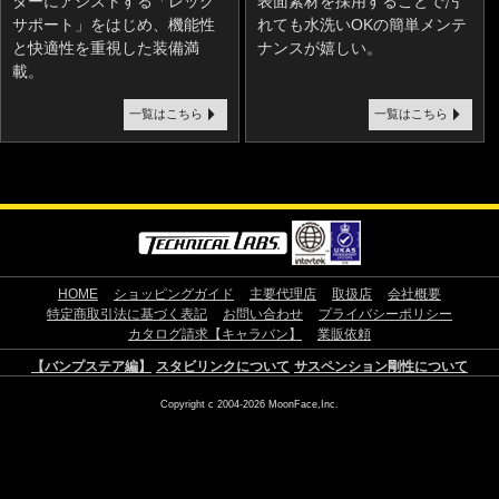
ターにアシストする「レッグ
表面素材を採用することで汚
サポート」をはじめ、機能性
れても水洗いOKの簡単メンテ
と快適性を重視した装備満
ナンスが嬉しい。
載。
一覧はこちら
一覧はこちら
HOME
ショッピングガイド
主要代理店
取扱店
会社概要
特定商取引法に基づく表記
お問い合わせ
プライバシーポリシー
カタログ請求【キャラバン】
業販依頼
【バンプステア編】
スタビリンクについて
サスペンション剛性について
Copyright c 2004-2026 MoonFace,Inc.