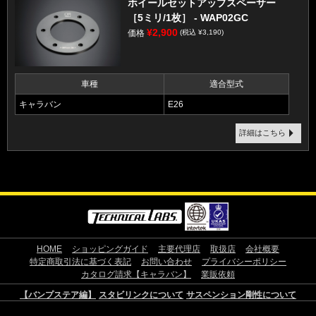
ホイールセットアップスペーサー
［5ミリ/1枚］ - WAP02GC
¥2,900
価格
(税込 ¥3,190)
車種
適合型式
キャラバン
E26
詳細はこちら
HOME
ショッピングガイド
主要代理店
取扱店
会社概要
特定商取引法に基づく表記
お問い合わせ
プライバシーポリシー
カタログ請求【キャラバン】
業販依頼
【バンプステア編】
スタビリンクについて
サスペンション剛性について