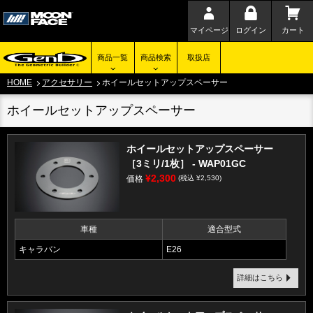
マイページ
ログイン
カート
商品一覧
商品検索
取扱店
HOME
アクセサリー
ホイールセットアップスペーサー
ホイールセットアップスペーサー
ホイールセットアップスペーサー
［3ミリ/1枚］ - WAP01GC
¥2,300
価格
(税込 ¥2,530)
車種
適合型式
キャラバン
E26
詳細はこちら