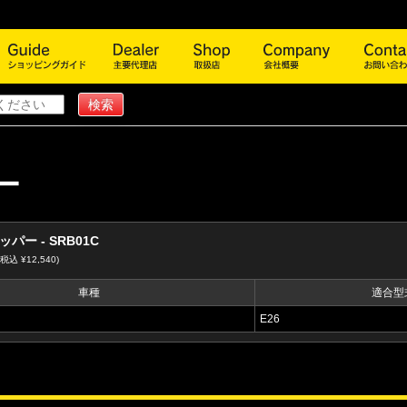
商品一覧
ショッピングガイド
主要代理店
取扱店
会社概
ー
パー - SRB01C
(税込 ¥12,540)
車種
適合型
E26