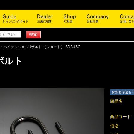
商品一覧
ショッピングガイド
主要代理店
取扱店
会社概
ハイテンションUボルト ［ショート］ SDBUSC
ボルト
保安基準適合
商品名
商品コード
価格