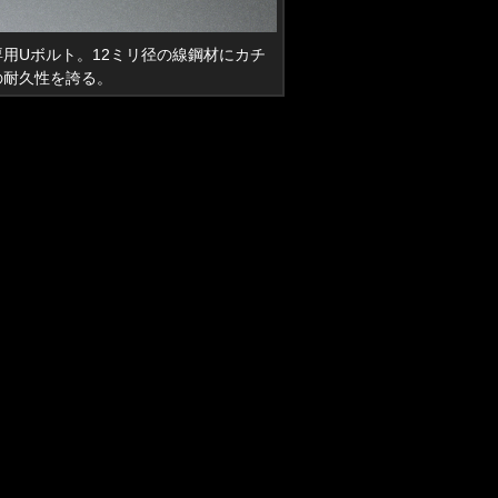
用Uボルト。12ミリ径の線鋼材にカチ
の耐久性を誇る。