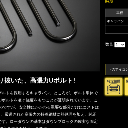
納期
車種
キャラバン
数量
下のアイコ
り抜いた、高張力Uボルト!
Uボルトを採用するキャラバン。ところが、ボルト単体で
Uボルトを凌ぐ強度をもつことが証明されています。こ
のですが、安全性にかかわる重要な部分だけにコストは
”は、厳選された高張力の特殊鋼材に熱処理を加え、純正
です。ローダウンの基本はダウンブロックの確実な固定