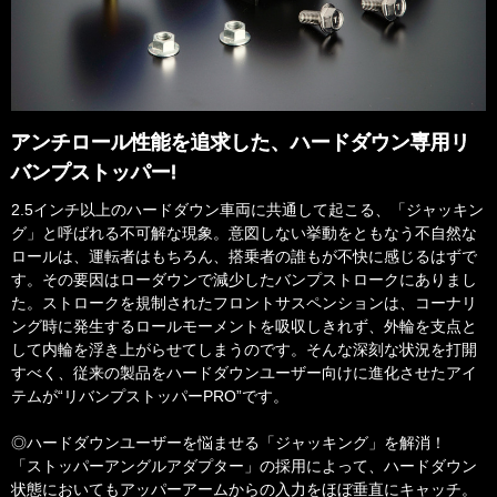
アンチロール性能を追求した、ハードダウン専用リ
バンプストッパー!
​2.5インチ以上のハードダウン車両に共通して起こる、「ジャッキン
グ」と呼ばれる不可解な現象。意図しない挙動をともなう不自然な
ロールは、運転者はもちろん、搭乗者の誰もが不快に感じるはずで
す。その要因はローダウンで減少したバンプストロークにありまし
た。ストロークを規制されたフロントサスペンションは、コーナリ
ング時に発生するロールモーメントを吸収しきれず、外輪を支点と
して内輪を浮き上がらせてしまうのです。そんな深刻な状況を打開
すべく、従来の製品をハードダウンユーザー向けに進化させたアイ
テムが“リバンプストッパーPRO”です。
◎ハードダウンユーザーを悩ませる「ジャッキング」を解消！
「ストッパーアングルアダプター」の採用によって、ハードダウン
状態においてもアッパーアームからの入力をほぼ垂直にキャッチ。