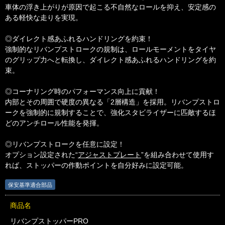
車体の浮き上がりが原因で起こる不自然なロールを抑え、安定感の
ある軽快な走りを実現。
◎ダイレクト感あふれるハンドリングを約束！
強制的なリバンプストロークの規制は、ロールモーメントをタイヤ
のグリップ力へと転換し、ダイレクト感あふれるハンドリングを約
束。
◎コーナリング時のパフォーマンス向上に貢献！
内部とその周囲で硬度の異なる「2層構造」を採用。リバンプストロ
ークを強制的に規制することで、強化スタビライザーに匹敵するほ
どのアンチロール性能を発揮。
◎リバンプストロークを任意に設定！
オプション設定された“
アジャストプレート
”を組み合わせて使用す
れば、ストッパーの作動ポイントを自分好みに設定可能。
保安基準適合部品
商品名
リバンプストッパーPRO