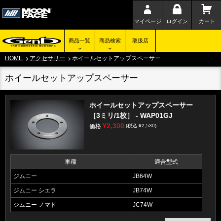
マイページ
ログイン
カート
商品一覧
商品検索
取扱店
HOME
アクセサリー
ホイールセットアップスペーサー
ホイールセットアップスペーサー
ホイールセットアップスペーサー
［3ミリ/1枚］ - WAP01GJ
¥2,300
価格
(税込 ¥2,530)
車種
適合型式
ジムニー
JB64W
ジムニー シエラ
JB74W
ジムニー ノマド
JC74W