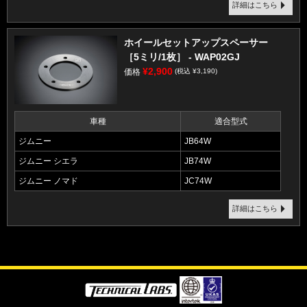
詳細はこちら
ホイールセットアップスペーサー
［5ミリ/1枚］ - WAP02GJ
¥2,900
価格
(税込 ¥3,190)
車種
適合型式
ジムニー
JB64W
ジムニー シエラ
JB74W
ジムニー ノマド
JC74W
詳細はこちら