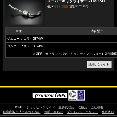
スーパーキャタライザー - EMC74J
¥98,000
価格
(税込 ¥107,800)
車種
適合型式
ジムニー シエラ
JB74W
ジムニー ノマド
JC74W
※GPF（ガソリン・パティキュレートフィルター）装着車
詳細はこちら
HOME
ショッピングガイド
主要代理店
取扱店
会社概要
特定商取引法に基づく表記
お問い合わせ
プライバシーポリシー
業販依頼