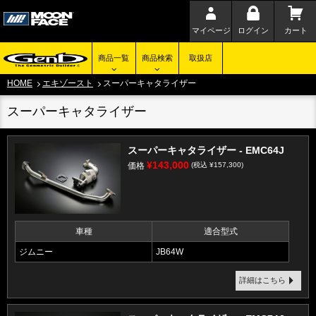
マイページ
ログイン
カート
商品一覧
商品検索
取扱店
HOME
エキゾースト
スーパーキャタライザー
スーパーキャタライザー
スーパーキャタライザー - EMC64J
¥143,000
価格
(税込 ¥157,300)
車種
適合型式
ジムニー
JB64W
詳細はこちら