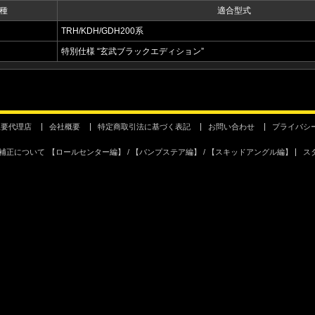
種
適合型式
TRH/KDH/GDH200系
特別仕様 “玄武ブラックエディション”
主要代理店
会社概要
特定商取引法に基づく表記
お問い合わせ
プライバシ
補正について
【ロールセンター編】
【バンプステア編】
【スキッドアングル編】
ス