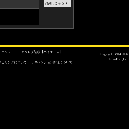
詳細はこちら
ーポリシー
カタログ請求【ハイエース】
Copyright c 2004-2026
MoonFace,Inc.
タビリンクについて
サスペンション剛性について