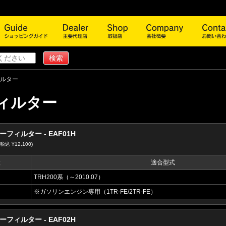
商品一覧
ショッピングガイド
主要代理店
取扱店
会社概
ルター
ィルター
フィルター - EAF01H
(税込 ¥12,100)
種
適合型式
TRH200系（～2010.07）
※ガソリンエンジン専用（1TR-FE/2TR-FE）
フィルター - EAF02H