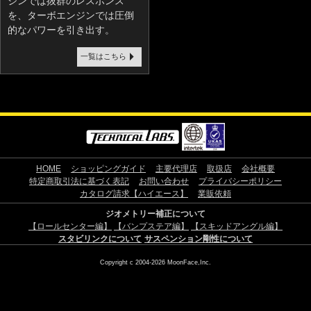
ジンでは抜群のレスポンス
を、ターボエンジンでは圧倒
的なパワーを引き出す。
一覧はこちら
HOME
ショッピングガイド
主要代理店
取扱店
会社概要
特定商取引法に基づく表記
お問い合わせ
プライバシーポリシー
カタログ請求【ハイエース】
業販依頼
ジオメトリー補正について
【ロールセンター編】
【バンプステア編】
【スキッドアングル編】
スタビリンクについて
サスペンション剛性について
Copyright c 2004-2026 MoonFace,Inc.