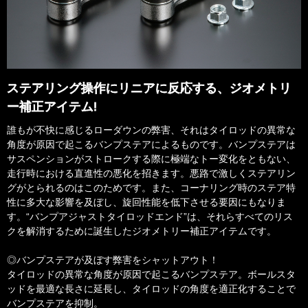
ステアリング操作にリニアに反応する、ジオメトリ
ー補正アイテム!
誰もが不快に感じるローダウンの弊害、それはタイロッドの異常な
角度が原因で起こるバンプステアによるものです。バンプステアは
サスペンションがストロークする際に極端なトー変化をともない、
走行時における直進性の悪化を招きます。悪路で激しくステアリン
グがとられるのはこのためです。また、コーナリング時のステア特
性に多大な影響を及ぼし、旋回性能を低下させる要因にもなりま
す。“バンプアジャストタイロッドエンド”は、それらすべてのリス
クを解消するために誕生したジオメトリー補正アイテムです。​
◎バンプステアが及ぼす弊害をシャットアウト！
タイロッドの異常な角度が原因で起こるバンプステア。ボールスタ
ッドを最適な長さに延長し、タイロッドの角度を適正化することで
バンプステアを抑制。