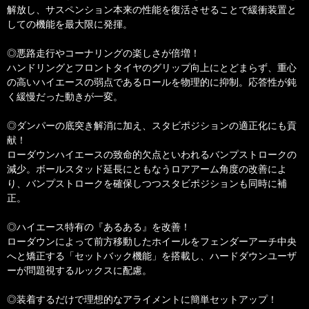
解放し、サスペンション本来の性能を復活させることで緩衝装置と
しての機能を最大限に発揮。
◎悪路走行やコーナリングの楽しさが倍増！
ハンドリングとフロントタイヤのグリップ向上にとどまらず、重心
の高いハイエースの弱点であるロールを物理的に抑制。応答性が鈍
く緩慢だった動きが一変。
◎ダンパーの底突き解消に加え、スタビポジションの適正化にも貢
献！
ローダウンハイエースの致命的欠点といわれるバンプストロークの
減少。ボールスタッド延長にともなうロアアーム角度の改善によ
り、バンプストロークを確保しつつスタビポジションも同時に補
正。
◎ハイエース特有の『あるある』を改善！
ローダウンによって前方移動したホイールをフェンダーアーチ中央
へと矯正する「セットバック機能」を搭載し、ハードダウンユーザ
ーが問題視するルックスに配慮。
◎装着するだけで理想的なアライメントに簡単セットアップ！