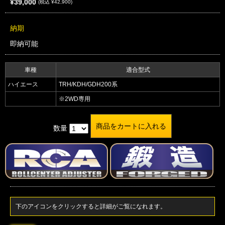
¥39,000
(税込 ¥42,900)
納期
即納可能
車種
適合型式
ハイエース
TRH/KDH/GDH200系
※2WD専用
数量
下のアイコンをクリックすると詳細がご覧になれます。