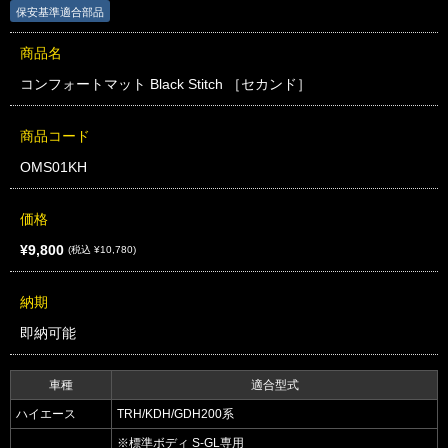
保安基準適合部品
商品名
コンフォートマット Black Stitch ［セカンド］
商品コード
OMS01KH
価格
¥9,800
(税込 ¥10,780)
納期
即納可能
車種
適合型式
ハイエース
TRH/KDH/GDH200系
※標準ボディ S-GL専用