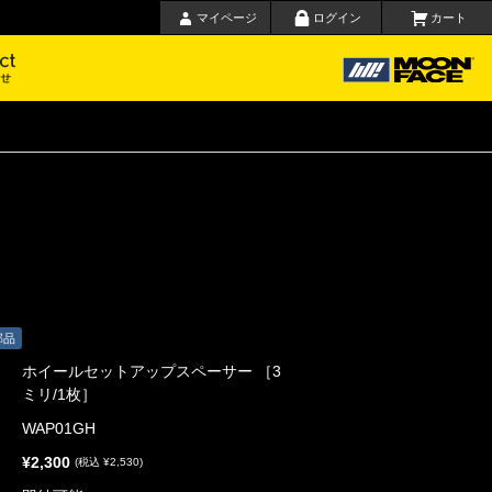
マイページ
ログイン
カート
要
お問い合わせ
部品
ホイールセットアップスペーサー ［3
ミリ/1枚］
WAP01GH
¥2,300
(税込 ¥2,530)