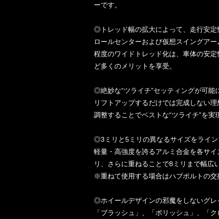
ーです。
◎トレッド幅の拡大によって、走行安
ロールセンターおよび仮想スイングアー
程度のワイドトレッド化は、車体の安定
ど多くのメリットを享受。
◎絶妙な“ツライチ”セッティングが可
リフトアップするだけでは完成しない理
調整することでベストな“ツライチ”を実
◎3ミリと5ミリの異なるサイズをライ
軽量・高強度を誇るアルミ合金を各サイ
リ、さらに重ねることで8ミリまで幅広
※重ねて使用する場合はハブボルトの交
◎ホイールデザインの邪魔をしないグ
「ブラッシュ」、「ポリッシュ」、「ク