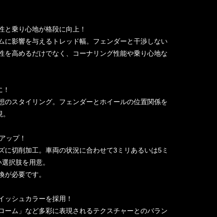
定性と乗り心地が格段に向上！
ムに影響を与えるトレッド幅。フェンダーと干渉しない
性を高めるだけでなく、コーナリング性能や乗り心地な
能に！
想のスタイリング。フェンダーとホイールの位置関係を
現。
ンアップ！
ズに切削加工。車両の状況に合わせて3ミリあるいは5ミ
い選択肢を用意。
換が必要です。
レイッシュカラーを採用！
ローム」など多彩に表現されるテクスチャーとのバラン