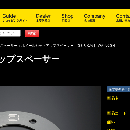
商品一覧
ショッピングガイド
主要代理店
取扱店
会社概
スペーサー
ホイールセットアップスペーサー ［3ミリ/1枚］ WAP01GH
ップスペーサー
保安基準適合
商品名
商品コード
価格