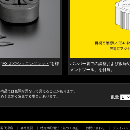
バンパー裏での調整および仮締め
“
EX.ポジショニングキット
”を標
メントツール」を付属。
の商品では色調が異なって見えることがあります。
ため予告無く変更する場合があります。
数量
主要代理店
会社概要
特定商取引法に基づく表記
お問い合わせ
プライバシ