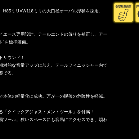
H85ミリ×W118ミリの大口径オーバル形状を採用。
イエース専用設計。テールエンドの偏りを補正し、アー
ト
”を標準装備。
トサウンド！
相対的な音量アップに加え、テールフィニッシャー内で
奏でる。
で本体の軽量化に成功。万が一の脱落の危険性を軽減。
る「クイックアジャストメントツール」を付属！
易ツール。狭いスペースにも容易にアクセスでき、煩わ