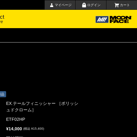
マイページ
ログイン
カート
要
お問い合わせ
部品
EX.テールフィニッシャー ［ポリッシ
ュドクローム］
ETF02HP
¥14,000
(税込 ¥15,400)