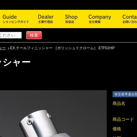
商品一覧
ショッピングガイド
主要代理店
取扱店
会社概
ャー
EX.テールフィニッシャー ［ポリッシュドクローム］ ETF02HP
ッシャー
保安基準適合
商品名
商品コード
価格