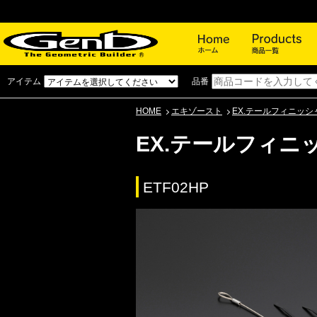
ホーム
アイテム
品番
HOME
エキゾースト
EX.テールフィニッシ
EX.テールフィニ
ETF02HP