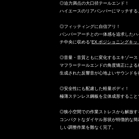
◎迫力満点の大口径テールエンド！
ハイエースのリアバンパーにマッチする、
◎フィッティングに自信アリ！
バンパーアーチとの一体感を追求したハ
チ中央に収める“
EX.ポジショニングキッ
◎音量・音質ともに変化するエキゾース
マフラーテールエンドの角度矯正による
生成された反響音が心地よいサウンドを
◎安全性にも配慮した軽量ボディ！
極薄ステンレス鋼板を立体成形すること
◎狭小空間での作業ストレスから解放す
コンパクトなダイヤル形状が特徴的な簡
しい調整作業を難なく完了。