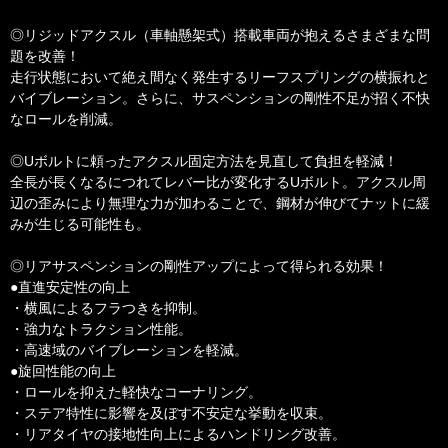
◎リジッドアクスル（車軸懸架式）搭載車両が抱えるさまざまな問
題を改善！
走行状態において絶え間なく発生するリーフスプリングの横振れと
バイブレーション。さらに、サスペンションの剛性不足が招く不快
なロールを削減。
◎Uボルトに頼ったアクスル固定方法を見直して負担を軽減！
全長が長くなるにつれてレバー比が変化するUボルト。アクスル周
辺の歪みにより無理な力が加わることで、鋼材が伸びてナットに緩
みが生じる可能性も。
◎リアサスペンションの剛性アップによって得られる効果！
●直進安定性の向上
・横風によるフラつきを抑制。
・強力なトラクション性能。
・高速域のバイブレーションを軽減。
●旋回性能の向上
・ロールを抑えた軽快なコーナリング。
・ステア特性に影響を及ぼす不安定な挙動を収束。
・リアタイヤの接地性向上によるハンドリング改善。