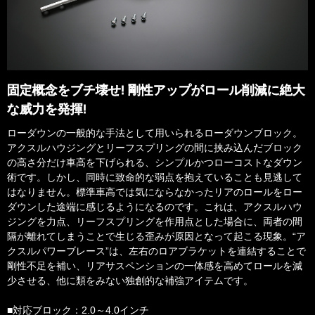
固定概念をブチ壊せ! 剛性アップがロール削減に絶大
な威力を発揮!
ローダウンの一般的な手法として用いられるローダウンブロック。
アクスルハウジングとリーフスプリングの間に挟み込んだブロック
の高さ分だけ車高を下げられる、シンプルかつローコストなダウン
術です。しかし、同時に致命的な弱点を抱えていることも見逃して
はなりません。標準車高では気にならなかったリアのロールをロー
ダウンした途端に感じるようになるのです。これは、アクスルハウ
ジングを力点、リーフスプリングを作用点とした場合に、両者の間
隔が離れてしまうことで生じる歪みが原因となって起こる現象。“ア
クスルパワーブレース”は、左右のロアブラケットを連結することで
剛性不足を補い、リアサスペンションの一体感を高めてロールを減
少させる、他に類をみない独創的な補強アイテムです。
■対応ブロック：2.0～4.0インチ