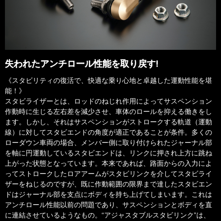
失われたアンチロール性能を取り戻す!
《スタビリティの復活で、快適な乗り心地と卓越した運動性能を堪
能！》
スタビライザーとは、ロッドのねじれ作用によってサスペンション
作動時に生じる左右差を減少させ、車体のロールを抑える働きをし
ます。しかし、それはサスペンションがストロークする軌道（運動
線）に対してスタビエンドの角度が適正であることが条件。多くの
ローダウン車両の場合、メンバー側に取り付けられたジャーナル部
を軸に円運動しているスタビエンドは、リンクに押され上方に跳ね
上がった状態となっています。本来であれば、路面からの入力によ
ってストロークしたロアアームがスタビリンクを介してスタビライ
ザーをねじるのですが、既に作動範囲の限界まで達したスタビエン
ドはジャーナル部を支点にボディを持ち上げてしまいます。これは
アンチロール性能以前の問題であり、サスペンションとボディを直
に連結させているようなもの。“アジャスタブルスタビリンク”は、